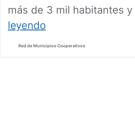
más de 3 mil habitantes y
Se
leyendo
sumó
Winifreda
y
Red de Municipios Cooperativos
La
Pampa
anunció
su
inminente
adhesión