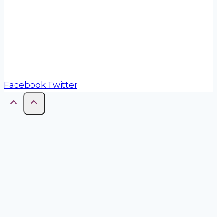
La Red de Municipios Cooperativos es una
iniciativa de COOPERAR (Confederación
Cooperativa de la República Argentina).
Facebook
Twitter