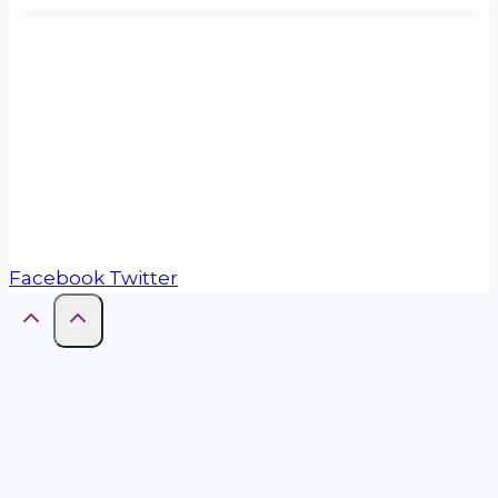
La Red de Municipios Cooperativos es una
iniciativa de COOPERAR (Confederación
Cooperativa de la República Argentina).
Facebook
Twitter