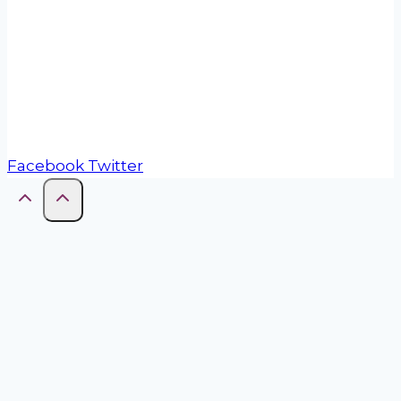
La Red de Municipios Cooperativos es una
iniciativa de COOPERAR (Confederación
Cooperativa de la República Argentina).
Facebook
Twitter