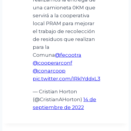
una camioneta 0KM que
servirá a la cooperativa
local PRAM para mejorar
el trabajo de recolección
de residuos que realizan
para la
Comuna
@fecootra
@cooperarconf
@conarcoop
pic.twitter.com/IRklYddxL3
— Cristian Horton
(@CristianAHorton)
14 de
septiembre de 2022